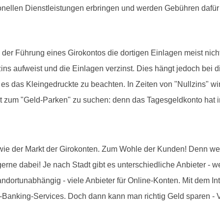
onellen Dienstleistungen erbringen und werden Gebühren dafür
 Führung eines Girokontos die dortigen Einlagen meist nicht v
ns aufweist und die Einlagen verzinst. Dies hängt jedoch bei
es das Kleingedruckte zu beachten. In Zeiten von "Nullzins" wir
t zum "Geld-Parken" zu suchen: denn das Tagesgeldkonto hat i
 wie der Markt der Girokonten. Zum Wohle der Kunden! Denn wer 
 gerne dabei! Je nach Stadt gibt es unterschiedliche Anbieter 
standortunabhängig - viele Anbieter für Online-Konten. Mit dem In
-Banking-Services. Doch dann kann man richtig Geld sparen - V